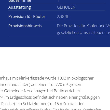
Badezimmer
1
Ausstattung
GEHOBEN
Provision für Käufer
2,38 %
Provisionshinweis
Die Provision für Käufer und V
gesetzlichen Umsatzsteuer; in
hnhaus mit Klinkerfassade wurde 1993 in ökologischer
 innen und außen) auf einem rd. 770 m² großen
 der Gemeinde Neuenhagen bei Berlin errichtet.
m². Im Erdgeschoss befindet sich neben einer großzügigen
 Dusche), ein Schlafzimmer (rd. 15 m²) sowie der