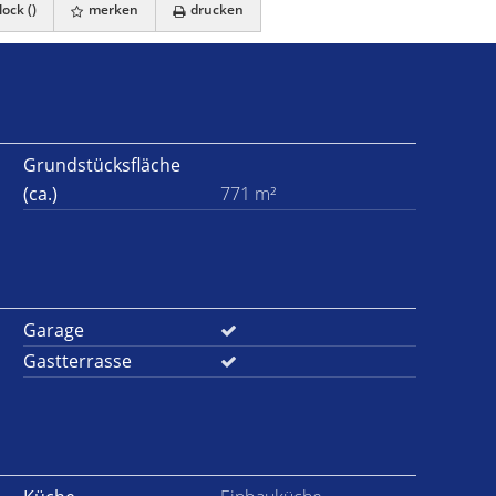
ock (
)
merken
drucken
Grundstücksfläche
(ca.)
771 m²
Garage
Gastterrasse