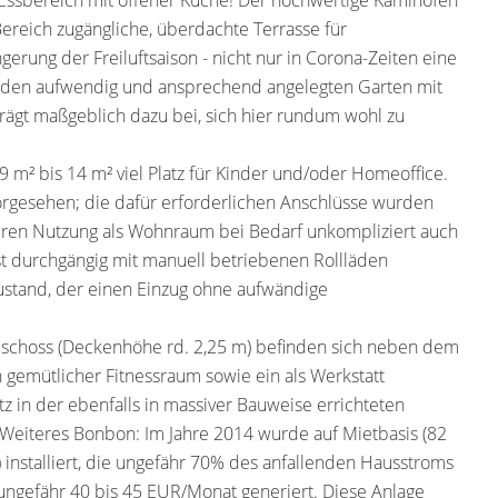
/Essbereich mit offener Küche! Der hochwertige Kaminofen
ereich zugängliche, überdachte Terrasse für
rung der Freiluftsaison - nicht nur in Corona-Zeiten eine
uf den aufwendig und ansprechend angelegten Garten mit
rägt maßgeblich dazu bei, sich hier rundum wohl zu
 m² bis 14 m² viel Platz für Kinder und/oder Homeoffice.
orgesehen; die dafür erforderlichen Anschlüsse wurden
eiteren Nutzung als Wohnraum bei Bedarf unkompliziert auch
st durchgängig mit manuell betriebenen Rollläden
Zustand, der einen Einzug ohne aufwändige
eschoss (Deckenhöhe rd. 2,25 m) befinden sich neben dem
gemütlicher Fitnessraum sowie ein als Werkstatt
z in der ebenfalls in massiver Bauweise errichteten
 Weiteres Bonbon: Im Jahre 2014 wurde auf Mietbasis (82
 installiert, die ungefähr 70% des anfallenden Hausstroms
ungefähr 40 bis 45 EUR/Monat generiert. Diese Anlage