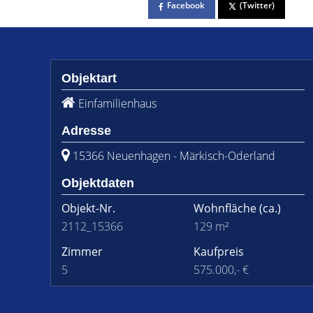
Facebook
(Twitter)
Objektart
Einfamilienhaus
Adresse
15366 Neuenhagen - Märkisch-Oderland
Objektdaten
Objekt-Nr.
Wohnfläche
(ca.)
2112_15366
129 m²
Zimmer
Kaufpreis
5
575.000,- €