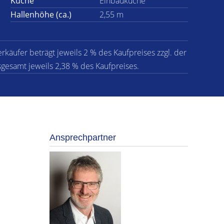
Küche
Einbauküche
Hallenhöhe (ca.)
2,55 m
erkäufer beträgt jeweils 2 % des Kaufpreises zzgl. der
sgesamt jeweils 2,38 % des Kaufpreises.
Ansprechpartner