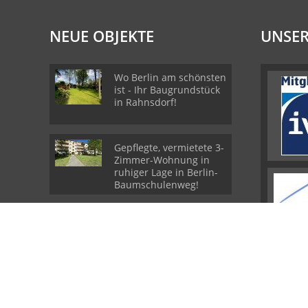
NEUE OBJEKTE
UNSER
Wo Berlin am schönsten
ist - Ihr Baugrundstück
in Rahnsdorf!
Gepflegte, vermietete 3-
Zimmer-Wohnung in
ruhiger Lage in Berlin-
Baumschulenweg!
Sonniges
Einfamilienhaus mit
Pool in zweiter Reihe!
© Spreeblick Immobilien GmbH