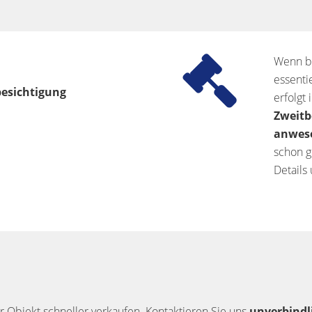
Wenn be
essenti
besichtigung
erfolgt 
Zweitb
anwese
schon g
Details
r Objekt schneller verkaufen. Kontaktieren Sie uns
unverbindl