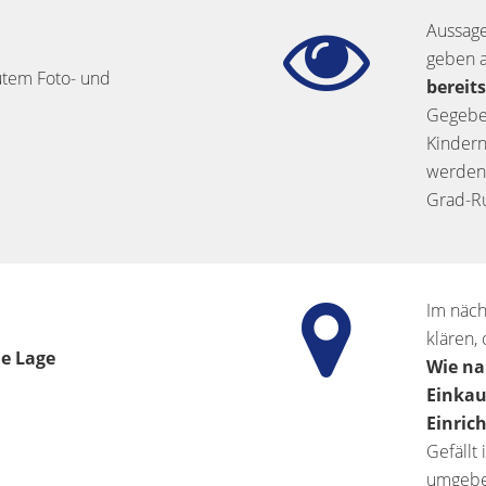
Aussage
geben a
utem Foto- und
bereit
Gegebe
Kindern
werden.
Grad-Ru
Im näch
klären, 
ie Lage
Wie na
Einkau
Einric
Gefällt
umgeben