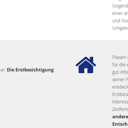
Gegend 
einer a
und Goo
Umgebun
Passen 
für die
bar:
Die Erstbesichtigung
gut info
seiner 
entdeck
Erstbes
Interes
Zeitfen
andere
Entsch