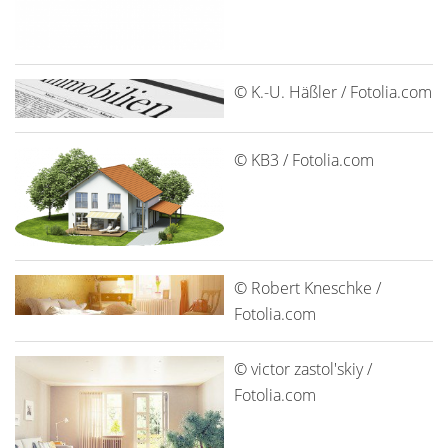
© K.-U. Häßler / Fotolia.com
© KB3 / Fotolia.com
© Robert Kneschke /
Fotolia.com
© victor zastol'skiy /
Fotolia.com