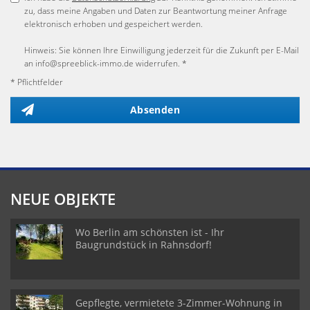
zu, dass meine Angaben und Daten zur Beantwortung meiner Anfrage
elektronisch erhoben und gespeichert werden.
Hinweis: Sie können Ihre Einwilligung jederzeit für die Zukunft per E-Mail
an info@spreeblick-immo.de widerrufen. *
* Pflichtfelder
Absenden
NEUE OBJEKTE
Wo Berlin am schönsten ist - Ihr
Baugrundstück in Rahnsdorf!
Gepflegte, vermietete 3-Zimmer-Wohnung in