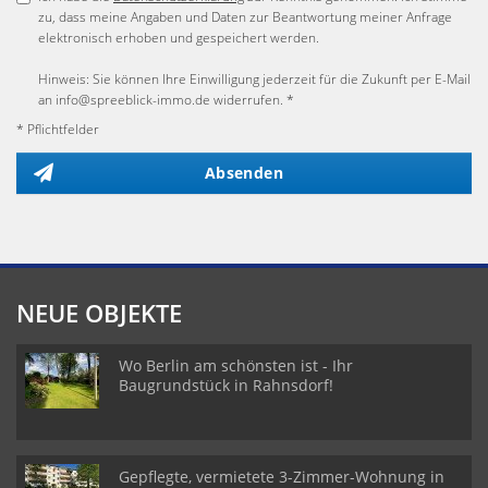
zu, dass meine Angaben und Daten zur Beantwortung meiner Anfrage
elektronisch erhoben und gespeichert werden.
Hinweis: Sie können Ihre Einwilligung jederzeit für die Zukunft per E-Mail
an info@spreeblick-immo.de widerrufen. *
* Pflichtfelder
Absenden
NEUE OBJEKTE
Wo Berlin am schönsten ist - Ihr
Baugrundstück in Rahnsdorf!
Gepflegte, vermietete 3-Zimmer-Wohnung in