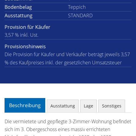
Bodenbelag
Teppich
Ausstattung
STANDARD
Provision für Käufer
3,57 % inkl. Ust.
Provisionshinweis
Die Provision für Käufer und Verkäufer beträgt jeweils 3,57
% des Kaufpreises inkl. der gesetzlichen Umsatzsteuer
Beschreibung
Ausstattung
Lage
Sonstiges
Die vermietete und gepflegte 3-Zimmer-Wohnung befindet
sich im 3. Obergeschoss eines massiv errichteten