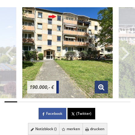
190.000,- €
Facebook
(Twitter)
Notizblock (
)
merken
drucken