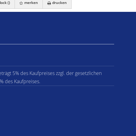
ock (
)
merken
drucken
eträgt 5% des Kaufpreises zzgl. der gesetzlichen
% des Kaufpreises.