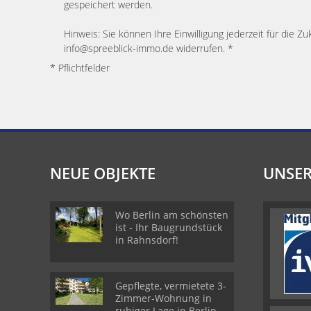
gespeichert werden.
Hinweis: Sie können Ihre Einwilligung jederzeit für die Zu
info@spreeblick-immo.de widerrufen. *
* Pflichtfelder
NEUE OBJEKTE
UNSER
Wo Berlin am schönsten
ist - Ihr Baugrundstück
in Rahnsdorf!
Gepflegte, vermietete 3-
Zimmer-Wohnung in
ruhiger Lage in Berlin-