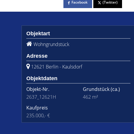
Facebook
(Twitter)
Objektart
Wohngrundstück
Adresse
12621 Berlin - Kaulsdorf
Objektdaten
Objekt-Nr.
Grundstück
(ca.)
2637_12621H
462 m²
Kaufpreis
235.000,- €