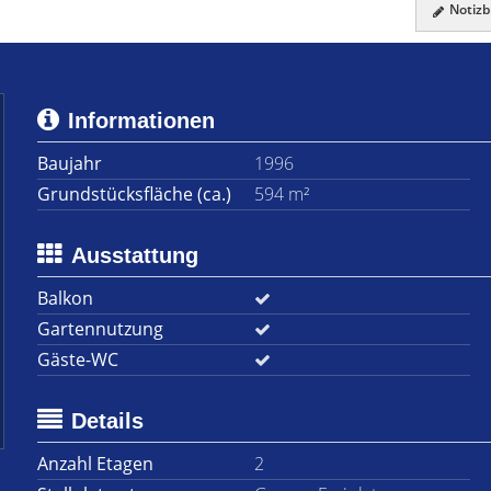
Notizbl
Informationen
Baujahr
1996
Grundstücksfläche (ca.)
594 m²
Ausstattung
Balkon
Gartennutzung
Gäste-WC
Details
Anzahl Etagen
2