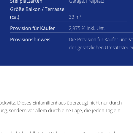
Stellplatzarten
Garage, Freiplatz
Größe Balkon / Terrasse
(ca.)
33 m²
Provision für Käufer
2,975 % inkl. Ust.
Provisionshinweis
Die Provision für Käufer und Ve
der gesetzlichen Umsatzsteuer
kwitz. Dieses Einfamilienhaus überzeugt nicht nur durch
g, sondern vor allem durch eine Lage, die jeden Tag ein