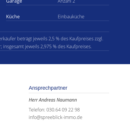
Garage
Anzahl 2
Küche
Einbauküche
rkäufer beträgt jeweils 2,5 % des Kaufpreises zzgl.
; insgesamt jeweils 2,975 % des Kaufpreises.
Ansprechpartner
Herr Andreas Naumann
Telefon: 030.64 09 22 98
info@spreeblick-immo.de