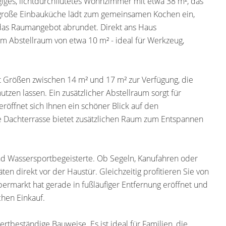
iges, lichtdurchflutetes Wohnzimmer mit etwa 38 m², das
e, große Einbauküche lädt zum gemeinsamen Kochen ein,
das Raumangebot abrundet. Direkt ans Haus
em Abstellraum von etwa 10 m² - ideal für Werkzeug,
 Größen zwischen 14 m² und 17 m² zur Verfügung, die
nutzen lassen. Ein zusätzlicher Abstellraum sorgt für
öffnet sich Ihnen ein schöner Blick auf den
 Dachterrasse bietet zusätzlichen Raum zum Entspannen
nd Wassersportbegeisterte. Ob Segeln, Kanufahren oder
äten direkt vor der Haustür. Gleichzeitig profitieren Sie von
ermarkt hat gerade in fußläufiger Entfernung eröffnet und
chen Einkauf.
rtbeständige Bauweise. Es ist ideal für Familien, die