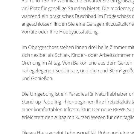
Auf rund 137 m² Wohnfläche erwartet Sie ein großzüg
viel Platz für gesellige Stunden bietet. Die modern
während ein praktisches Duschbad im Erdgeschoss 
angeschlossen finden Sie eine Garage mit zusätzlich
Vorräte oder Ihre Hobbyausstattung.
Im Obergeschoss stehen Ihnen drei helle Zimmer mit
sich flexibel als Schlaf-, Kinder- oder Arbeitszimmer 
Ordnung im Alltag. Vom Balkon und aus dem Garten er
nahegelegenen Seddinsee, und die rund 30 m² große
und Genießen.
Die Umgebung ist ein Paradies für Naturliebhaber u
Stand-up-Paddling - hier beginnen Ihre Freizeitaktivit
einer komfortablen Infrastruktur: Der neue REWE-Sup
erleichtert den Alltag mit kurzen Wegen für den tägli
Dieses Haus vereint Lebensqualität, Ruhe und eine we