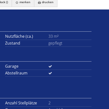
ock (
)
merken
drucken
Nutzfläche (ca.)
33 m²
Zustand
gepflegt
Garage
Abstellraum
Anzahl Stellplätze
2