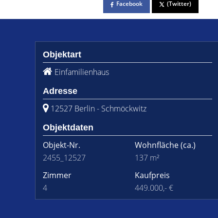
Facebook
(Twitter)
Objektart
Einfamilienhaus
Adresse
12527 Berlin - Schmöckwitz
Objektdaten
Objekt-Nr.
Wohnfläche
(ca.)
2455_12527
137 m²
Zimmer
Kaufpreis
4
449.000,- €