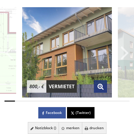
800,- €
VERMIETET
Facebook
(Twitter)
Notizblock (
)
merken
drucken