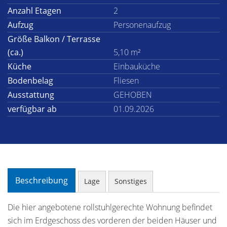
Anzahl Etagen
2
Aufzug
Personenaufzug
Größe Balkon / Terrasse
(ca.)
5,10 m²
Küche
Einbauküche
Bodenbelag
Fliesen
Ausstattung
GEHOBEN
verfügbar ab
01.09.2026
Beschreibung
Lage
Sonstiges
Die hier angebotene rollstuhlgerechte Wohnung befindet
sich im Erdgeschoss des vorderen der beiden Häuser und