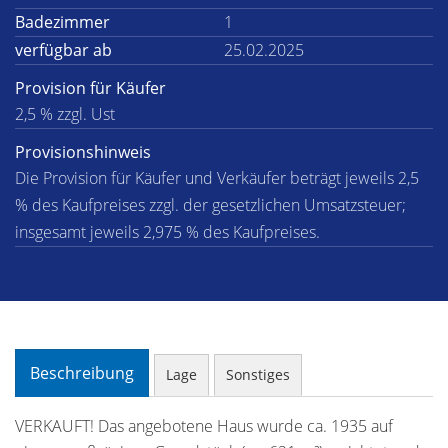
Badezimmer
1
verfügbar ab
25.02.2025
Provision für Käufer
2,5 % zzgl. Ust
Provisionshinweis
Die Provision für Käufer und Verkäufer beträgt jeweils 2,5
% des Kaufpreises zzgl. der gesetzlichen Umsatzsteuer;
insgesamt jeweils 2,975 % des Kaufpreises.
Beschreibung
Lage
Sonstiges
VERKAUFT! Das angebotene Haus wurde ca. 1935 auf