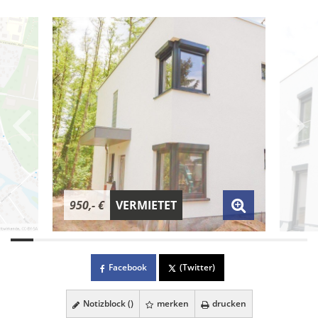
950,- €
VERMIETET
Facebook
(Twitter)
Notizblock (
)
merken
drucken