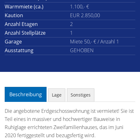
Warmmiete (ca.)
1.100,- €
Kaution
EUR 2.850,00
Anzahl Etagen
2
Anzahl Stellplätze
1
Garage
Miete 50,- € / Anzahl 1
Ausstattung
GEHOBEN
Beschreibung
Lage
Sonstiges
Die angebotene Erdgeschosswohnung ist vermietet! Sie ist
Teil eines in massiver und hochwertiger Bauweise in
Ruhiglage errichteten Zweifamilienhauses, das im Juni
2020 fertiggestellt und bezugsfertig wird.