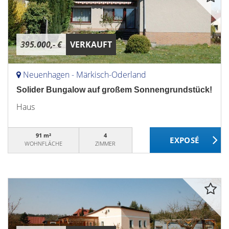
395.000,- €
VERKAUFT
Neuenhagen - Märkisch-Oderland
Solider Bungalow auf großem Sonnengrundstück!
Haus
91 m²
4
WOHNFLÄCHE
ZIMMER