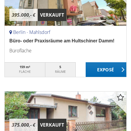
395.000,- €
VERKAUFT
Berlin - Mahlsdorf
Büro- oder Praxisräume am Hultschiner Damm!
Bürofläche
159 m²
5
FLÄCHE
RÄUME
375.000,- €
VERKAUFT