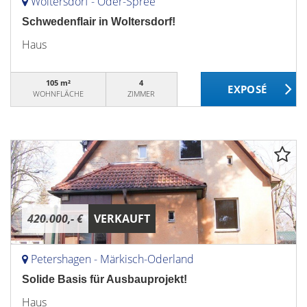
Woltersdorf - Oder-Spree
Schwedenflair in Woltersdorf!
Haus
105 m²
4
WOHNFLÄCHE
ZIMMER
420.000,- €
VERKAUFT
Petershagen - Märkisch-Oderland
Solide Basis für Ausbauprojekt!
Haus