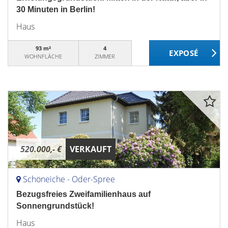
30 Minuten in Berlin!
Haus
93 m²
4
WOHNFLÄCHE
ZIMMER
520.000,- €
VERKAUFT
Schöneiche - Oder-Spree
Bezugsfreies Zweifamilienhaus auf
Sonnengrundstück!
Haus