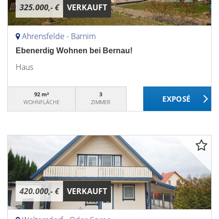
325.000,- €
VERKAUFT
Ahrensfelde - Barnim
Ebenerdig Wohnen bei Bernau!
Haus
92 m²
3
WOHNFLÄCHE
ZIMMER
420.000,- €
VERKAUFT