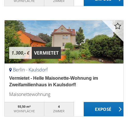
WOHNFLÄCHE
ZIMMER
1.300,- €
VERMIETET
Berlin - Kaulsdorf
Vermietet - Helle Maisonette-Wohnung im
Zweifamilienhaus in Kaulsdorf!
Maisonettewohnung
93,50 m²
4
WOHNFLÄCHE
ZIMMER