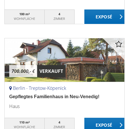
100 m²
4
WOHNFLÄCHE
ZIMMER
700.000,- €
VERKAUFT
Berlin - Treptow-Köpenick
Gepflegtes Familienhaus in Neu-Venedig!
Haus
110 m²
4
WOHNFLÄCHE
ZIMMER