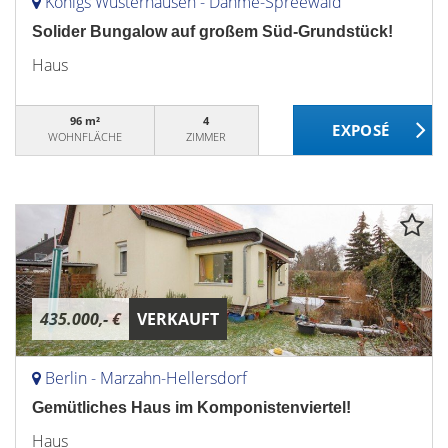
Königs Wusterhausen - Dahme-Spreewald
Solider Bungalow auf großem Süd-Grundstück!
Haus
96 m²
4
WOHNFLÄCHE
ZIMMER
435.000,- €
VERKAUFT
Berlin - Marzahn-Hellersdorf
Gemütliches Haus im Komponistenviertel!
Haus