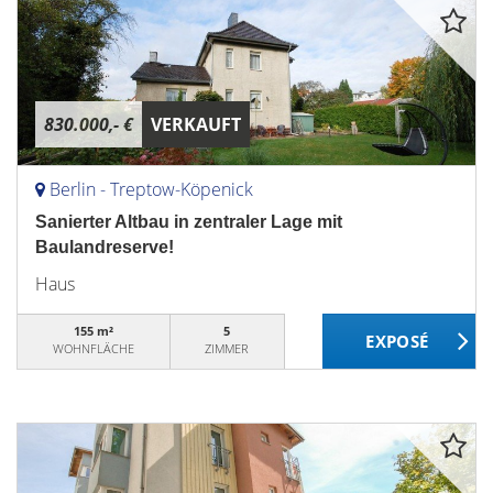
830.000,- €
VERKAUFT
Berlin - Treptow-Köpenick
Sanierter Altbau in zentraler Lage mit
Baulandreserve!
Haus
155 m²
5
WOHNFLÄCHE
ZIMMER