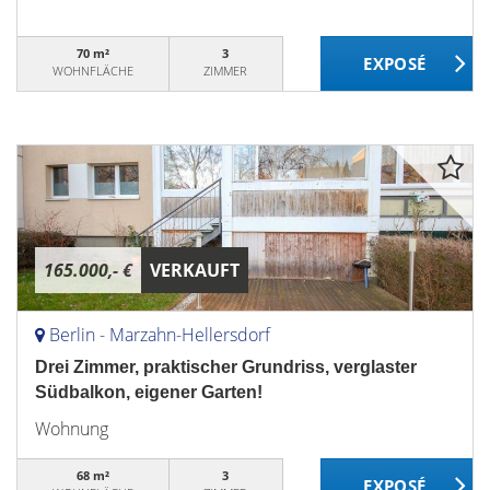
70 m²
3
WOHNFLÄCHE
ZIMMER
165.000,- €
VERKAUFT
Berlin - Marzahn-Hellersdorf
Drei Zimmer, praktischer Grundriss, verglaster
Südbalkon, eigener Garten!
Wohnung
68 m²
3