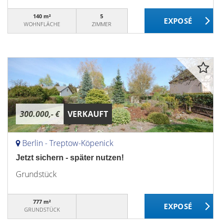
140 m²
5
WOHNFLÄCHE
ZIMMER
300.000,- €
VERKAUFT
Berlin - Treptow-Köpenick
Jetzt sichern - später nutzen!
Grundstück
777 m²
GRUNDSTÜCK