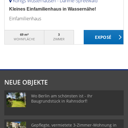
Königs Wusterhausen - Dahme-Spreewald
Kleines Einfamilienhaus in Wassernähe!
Einfamilienhaus
69 m²
3
WOHNFLÄCHE
ZIMMER
NEUE OBJEKTE
Wo Berlin am schönsten ist - Ihr
Baugrundstück in Rahnsdorf!
Gepflegte, vermietete 3-Zimmer-Wohnung in