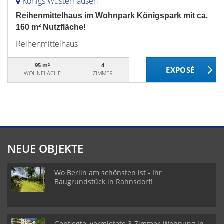
Königs Wusterhausen
Reihenmittelhaus im Wohnpark Königspark mit ca.
160 m² Nutzfläche!
Reihenmittelhaus
95 m²
4
WOHNFLÄCHE
ZIMMER
NEUE OBJEKTE
Wo Berlin am schönsten ist - Ihr
Baugrundstück in Rahnsdorf!
Gepflegte, vermietete 3-Zimmer-Wohnung in