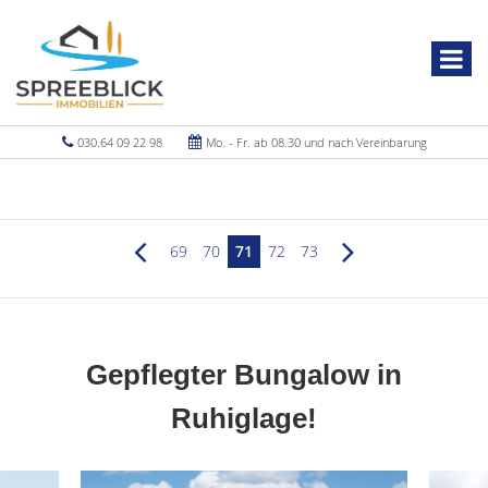
030.64 09 22 98
Mo. - Fr. ab 08.30 und nach Vereinbarung
69
70
71
72
73
Gepflegter Bungalow in
Ruhiglage!